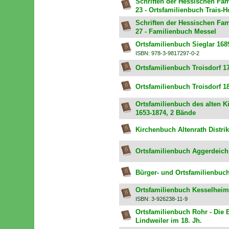
Schriften der Hessischen Fam
23 - Ortsfamilienbuch Trais-Ho
Schriften der Hessischen Fam
27 - Familienbuch Messel
Ortsfamilienbuch Sieglar 168
ISBN: 978-3-9817297-0-2
Ortsfamilienbuch Troisdorf 1
Ortsfamilienbuch Troisdorf 1
Ortsfamilienbuch des alten Kir
1653-1874, 2 Bände
Kirchenbuch Altenrath Distrik
Ortsfamilienbuch Aggerdeich
Bürger- und Ortsfamilienbuc
Ortsfamilienbuch Kesselheim f
ISBN: 3-926238-11-9
Ortsfamilienbuch Rohr - Die 
Lindweiler im 18. Jh.