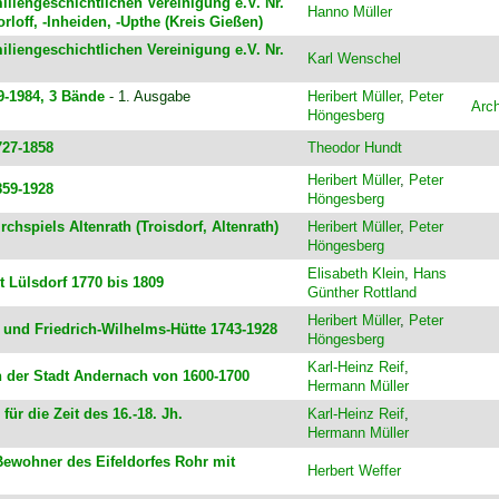
iliengeschichtlichen Vereinigung e.V. Nr.
Hanno Müller
rloff, -Inheiden, -Upthe (Kreis Gießen)
iliengeschichtlichen Vereinigung e.V. Nr.
Karl Wenschel
9-1984, 3 Bände
- 1. Ausgabe
Heribert Müller
,
Peter
Arch
Höngesberg
727-1858
Theodor Hundt
Heribert Müller
,
Peter
859-1928
Höngesberg
chspiels Altenrath (Troisdorf, Altenrath)
Heribert Müller
,
Peter
Höngesberg
Elisabeth Klein
,
Hans
t Lülsdorf 1770 bis 1809
Günther Rottland
Heribert Müller
,
Peter
 und Friedrich-Wilhelms-Hütte 1743-1928
Höngesberg
Karl-Heinz Reif
,
h der Stadt Andernach von 1600-1700
Hermann Müller
ür die Zeit des 16.-18. Jh.
Karl-Heinz Reif
,
Hermann Müller
Bewohner des Eifeldorfes Rohr mit
Herbert Weffer