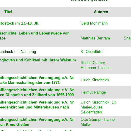
Titel
Autoren
Rostock im 13.-18. Jh.
Gerd Möhlmann
Geschichte, Leben und Lebenswege von
gabe
Matthias Bertram
Sha
chdruck mit Nachtrag
K. Oberdörfer
linghoven und Kohlkaul mit ihrem Weistum
Rudolf Cramer
,
Hermann Thiebes
iliengeschichtlichen Vereinigung e.V. Nr.
Ulrich Kirschnick
raße Mannschaftregister von 1771
iliengeschichtlichen Vereinigung e.V. Nr.
Helmut Ramge
en Dilshofen und Zeilhard von 1695-1900
iliengeschichtlichen Vereinigung e.V. Nr.
Ulrich Kirschnick
,
Dr.
 Beedenkirchen und Mittershausen nach
Marie-Louise
Seidenfaden
iliengeschichtlichen Vereinigung e.V. Nr.
Otto Stumpf
,
Hanno
ach Kreis Gießen
Müller