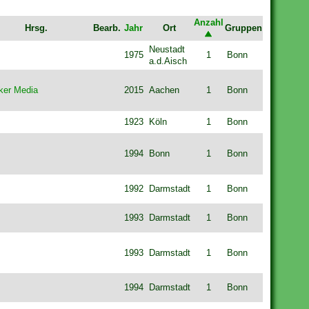
Anzahl
Hrsg.
Bearb.
Jahr
Ort
Gruppen
Neustadt
1975
1
Bonn
a.d.Aisch
ker Media
2015
Aachen
1
Bonn
1923
Köln
1
Bonn
1994
Bonn
1
Bonn
1992
Darmstadt
1
Bonn
1993
Darmstadt
1
Bonn
1993
Darmstadt
1
Bonn
1994
Darmstadt
1
Bonn