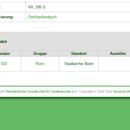
:
VII, 335 S.
zierung:
Ortsfamilienbuch
are
gnatur
Gruppe
Standort
Ausleihe
 020
Bonn
Stadtarchiv Bonn
2026
Westdeutsche Gesellschaft für Familienkunde e.V.
| Copyright © 2016-2026
Susanna We