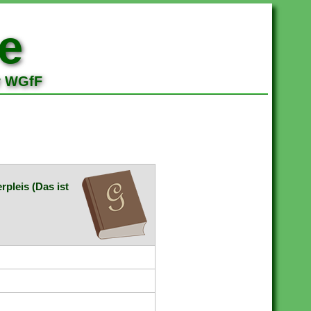
e
r WGfF
rpleis (Das ist