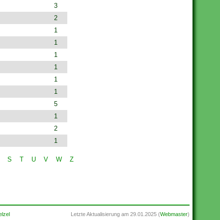
3
2
1
1
1
1
1
1
5
1
2
1
S
T
U
V
W
Z
lzel
Letzte Aktualisierung am
29.01.2025
(
Webmaster
)