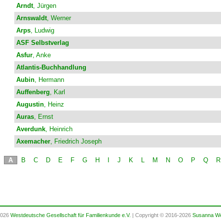
Arndt
, Jürgen
Arnswaldt
, Werner
Arps
, Ludwig
ASF Selbstverlag
Asfur
, Anke
Atlantis-Buchhandlung
Aubin
, Hermann
Auffenberg
, Karl
Augustin
, Heinz
Auras
, Ernst
Averdunk
, Heinrich
Axemacher
, Friedrich Joseph
A
B
C
D
E
F
G
H
I
J
K
L
M
N
O
P
Q
R
2026
Westdeutsche Gesellschaft für Familienkunde e.V.
| Copyright © 2016-2026
Susanna We