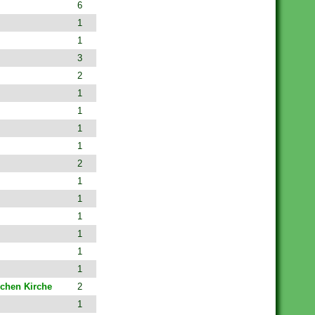
6
1
1
3
2
1
1
1
1
2
1
1
1
1
1
1
schen Kirche
2
1