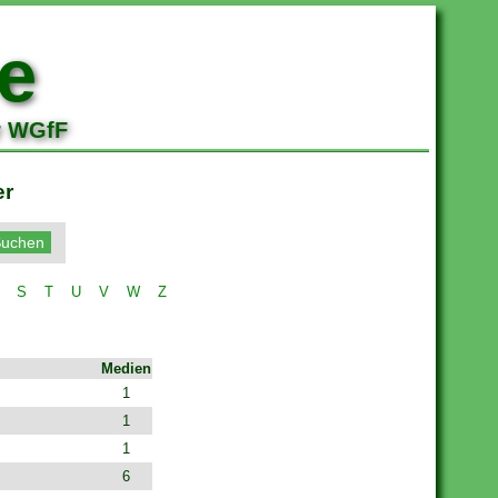
e
r WGfF
er
S
T
U
V
W
Z
Medien
1
1
1
6