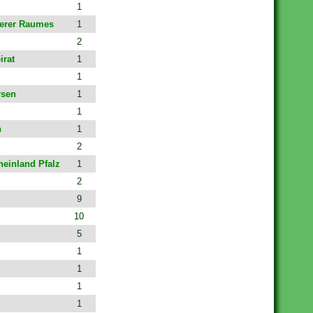
1
ierer Raumes
1
2
irat
1
1
rsen
1
1
n
1
2
heinland Pfalz
1
2
9
10
5
1
1
1
1