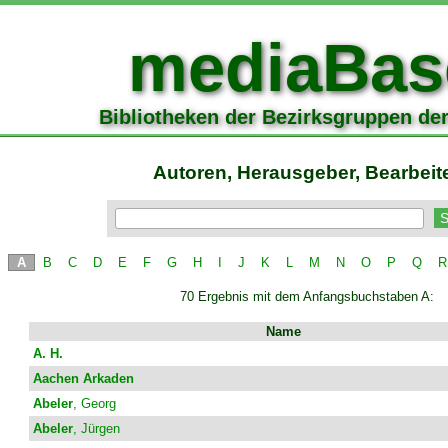
mediaBas
Bibliotheken der Bezirksgruppen de
Autoren, Herausgeber, Bearbeit
A
B
C
D
E
F
G
H
I
J
K
L
M
N
O
P
Q
R
70 Ergebnis mit dem Anfangsbuchstaben A:
Name
A. H.
Aachen Arkaden
Abeler
, Georg
Abeler
, Jürgen