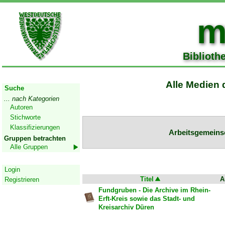
m
Biblioth
Start
Alle Medien 
Suche
... nach Kategorien
Autoren
Stichworte
Klassifizierungen
Arbeitsgemeinsc
Gruppen betrachten
Alle Gruppen
Geschützter Bereich
Login
Titel
A
Registrieren
Fundgruben - Die Archive im Rhein-
Erft-Kreis sowie das Stadt- und
Kreisarchiv Düren