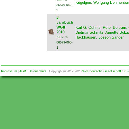
Kügelgen
,
Wolfgang Behmenbu
86579-042-
9
3.
Jahrbuch
WGfF
Karl G. Oehms
,
Peter Bertram
,
2010
Dietmar Schmitz
,
Annette Bolz
Hackhausen
,
Joseph Sander
ISBN: 3-
86579-063-
1
Impressum
|
AGB
|
Datenschutz
Copyright © 2012-2026
Westdeutsche Gesellschaft für F