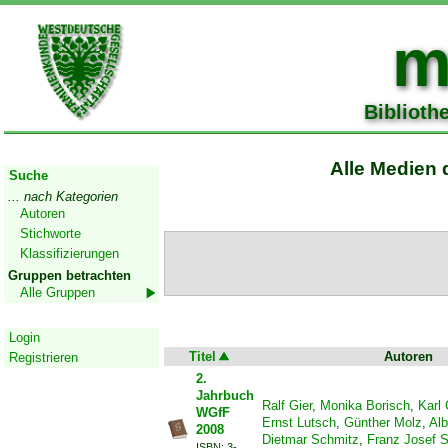
m
Biblioth
Start
Alle Medien 
Suche
... nach Kategorien
Autoren
Stichworte
Klassifizierungen
Gruppen betrachten
Alle Gruppen
Geschützter Bereich
Login
Titel
Autoren
Registrieren
2.
Jahrbuch
Ralf Gier
,
Monika Borisch
,
Karl
WGfF
Ernst Lutsch
,
Günther Molz
,
Alb
2008
Dietmar Schmitz
,
Franz Josef S
ISBN: 3-