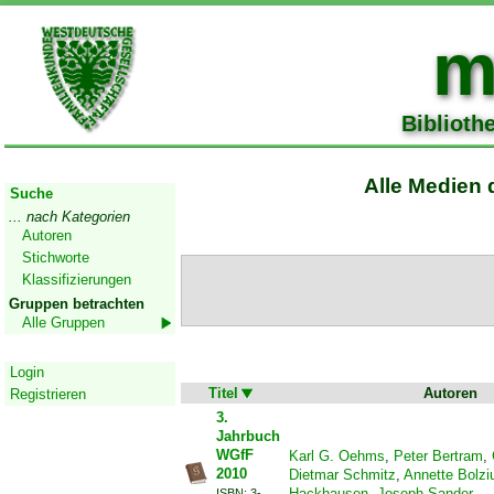
m
Biblioth
Start
Alle Medien 
Suche
... nach Kategorien
Autoren
Stichworte
Klassifizierungen
Gruppen betrachten
Alle Gruppen
Geschützter Bereich
Login
Titel
Autoren
Registrieren
3.
Jahrbuch
WGfF
Karl G. Oehms
,
Peter Bertram
,
2010
Dietmar Schmitz
,
Annette Bolz
Hackhausen
,
Joseph Sander
ISBN: 3-