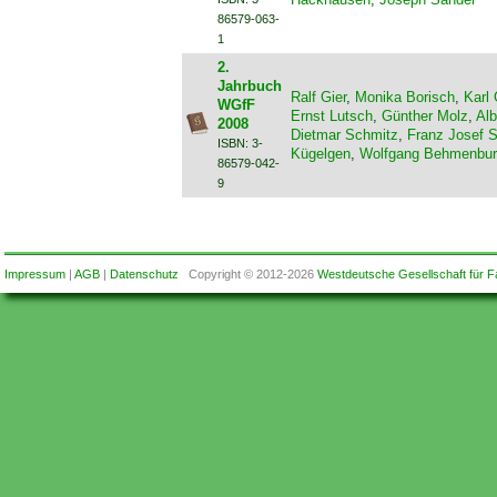
86579-063-
1
2.
Jahrbuch
Ralf Gier
,
Monika Borisch
,
Karl
WGfF
Ernst Lutsch
,
Günther Molz
,
Alb
2008
Dietmar Schmitz
,
Franz Josef S
ISBN: 3-
Kügelgen
,
Wolfgang Behmenbu
86579-042-
9
Impressum
|
AGB
|
Datenschutz
Copyright © 2012-2026
Westdeutsche Gesellschaft für F