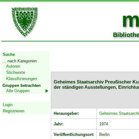
m
Biblioth
Start
Suche
... nach Kategorien
Autoren
Stichworte
Klassifizierungen
Geheimes Staatsarchiv Preußischer Kult
Gruppen betrachten
der ständigen Ausstellungen, Einricht
Alle Gruppen
Geschützter Bereich
Login
Registrieren
Herausgeber:
Geheimes Staatsarchiv
Jahr:
1974
Veröffentlichungsort:
Berlin