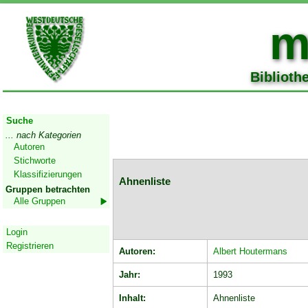
m
Biblioth
Start
Suche
... nach Kategorien
Autoren
Stichworte
Klassifizierungen
Ahnenliste
Gruppen betrachten
Alle Gruppen
Geschützter Bereich
Login
Registrieren
Autoren:
Albert Houtermans
Jahr:
1993
Inhalt:
Ahnenliste