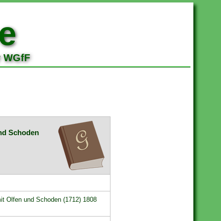
e
r WGfF
 und Schoden
 mit Olfen und Schoden (1712) 1808