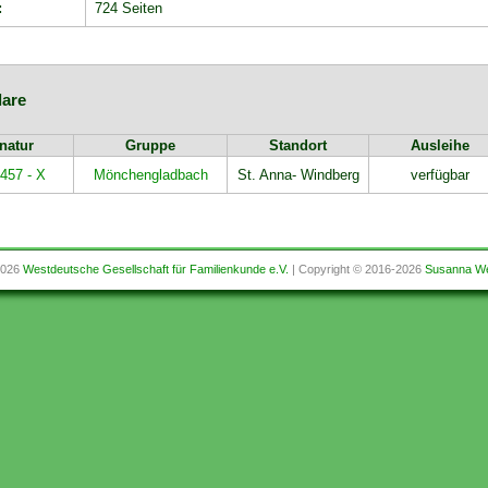
:
724 Seiten
are
natur
Gruppe
Standort
Ausleihe
457 - X
Mönchengladbach
St. Anna- Windberg
verfügbar
2026
Westdeutsche Gesellschaft für Familienkunde e.V.
| Copyright © 2016-2026
Susanna We