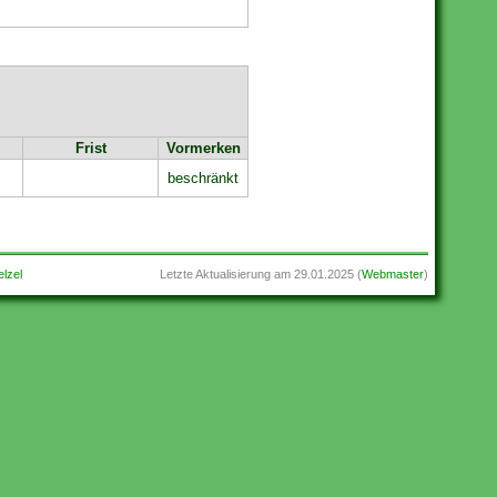
Frist
Vormerken
beschränkt
lzel
Letzte Aktualisierung am
29.01.2025
(
Webmaster
)