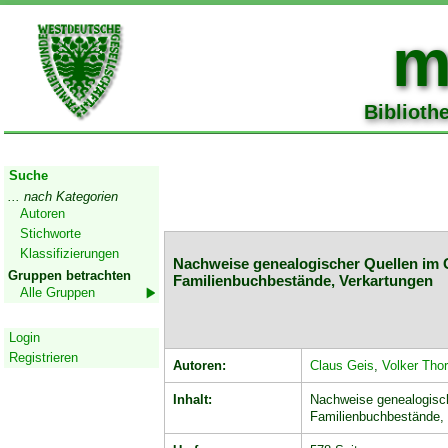
m
Biblioth
Start
Suche
... nach Kategorien
Autoren
Stichworte
Klassifizierungen
Nachweise genealogischer Quellen im 
Gruppen betrachten
Familienbuchbestände, Verkartungen
Alle Gruppen
Geschützter Bereich
Login
Registrieren
Autoren:
Claus Geis
,
Volker Tho
Inhalt:
Nachweise genealogisch
Familienbuchbestände,