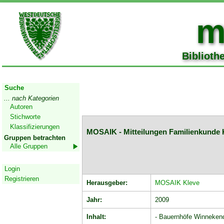
m
Biblioth
Start
Suche
... nach Kategorien
Autoren
Stichworte
Klassifizierungen
MOSAIK - Mitteilungen Familienkunde K
Gruppen betrachten
Alle Gruppen
Geschützter Bereich
Login
Registrieren
Herausgeber:
MOSAIK Kleve
Jahr:
2009
Inhalt:
- Bauernhöfe Winneken