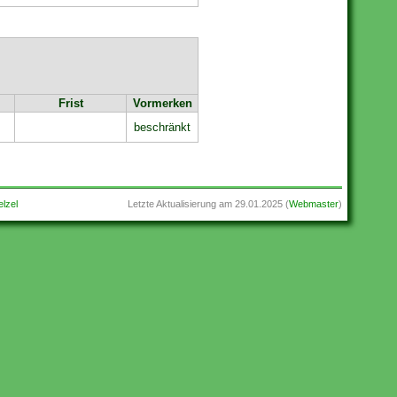
Frist
Vormerken
beschränkt
lzel
Letzte Aktualisierung am
29.01.2025
(
Webmaster
)