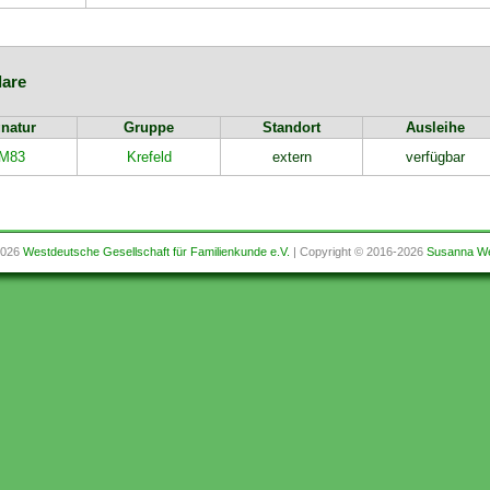
are
natur
Gruppe
Standort
Ausleihe
M83
Krefeld
extern
verfügbar
2026
Westdeutsche Gesellschaft für Familienkunde e.V.
| Copyright © 2016-2026
Susanna We