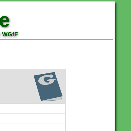
e
r WGfF