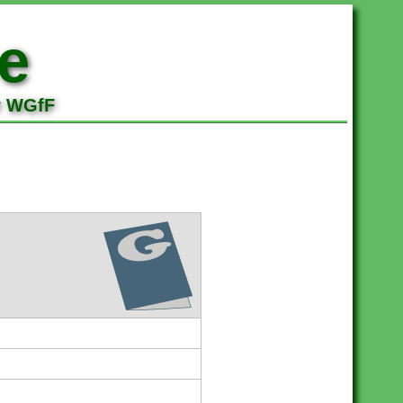
e
r WGfF