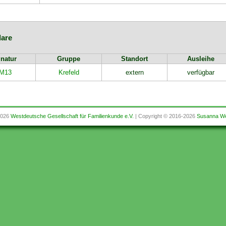
are
natur
Gruppe
Standort
Ausleihe
M13
Krefeld
extern
verfügbar
2026
Westdeutsche Gesellschaft für Familienkunde e.V.
| Copyright © 2016-2026
Susanna We