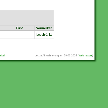
Frist
Vormerken
beschränkt
lzel
Letzte Aktualisierung am
29.01.2025
(
Webmaster
)