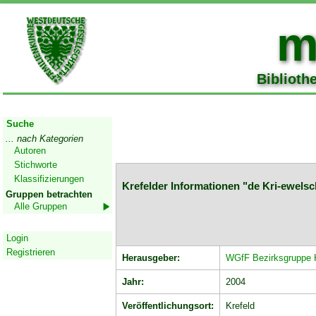
m
Biblioth
Start
Suche
... nach Kategorien
Autoren
Stichworte
Klassifizierungen
Krefelder Informationen "de Kri-ewelsc
Gruppen betrachten
Alle Gruppen
Geschützter Bereich
Login
Registrieren
Herausgeber:
WGfF Bezirksgruppe K
Jahr:
2004
Veröffentlichungsort:
Krefeld