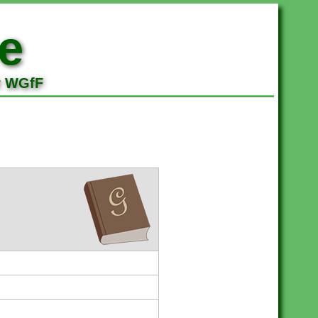
e
r WGfF