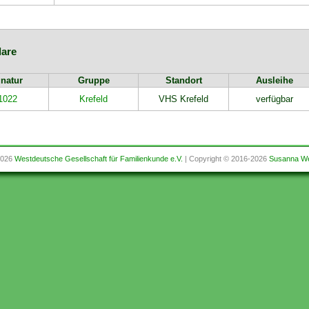
are
natur
Gruppe
Standort
Ausleihe
1022
Krefeld
VHS Krefeld
verfügbar
2026
Westdeutsche Gesellschaft für Familienkunde e.V.
| Copyright © 2016-2026
Susanna We