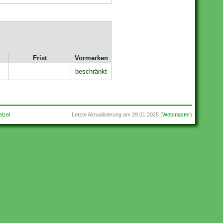
Frist
Vormerken
beschränkt
lzel
Letzte Aktualisierung am
29.01.2025
(
Webmaster
)