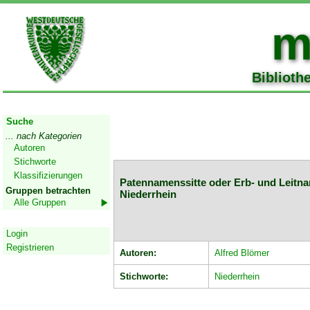
m
Biblioth
Start
Suche
... nach Kategorien
Autoren
Stichworte
Klassifizierungen
Patennamenssitte oder Erb- und Leitna
Gruppen betrachten
Niederrhein
Alle Gruppen
Geschützter Bereich
Login
Registrieren
Autoren:
Alfred Blömer
Stichworte:
Niederrhein