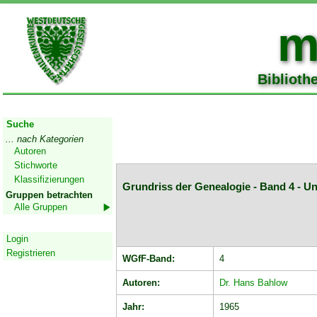
m
Biblioth
Start
Suche
... nach Kategorien
Autoren
Stichworte
Klassifizierungen
Grundriss der Genealogie - Band 4 - U
Gruppen betrachten
Alle Gruppen
Geschützter Bereich
Login
Registrieren
WGfF-Band:
4
Autoren:
Dr. Hans Bahlow
Jahr:
1965