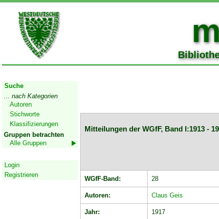
m
Biblioth
Start
Suche
... nach Kategorien
Autoren
Stichworte
Klassifizierungen
Mitteilungen der WGfF, Band I:1913 - 1
Gruppen betrachten
Alle Gruppen
Geschützter Bereich
Login
Registrieren
WGfF-Band:
28
Autoren:
Claus Geis
Jahr:
1917