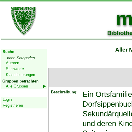
m
Biblioth
Start
Aller 
Suche
... nach Kategorien
Autoren
Stichworte
Klassifizierungen
Gruppen betrachten
Alle Gruppen
Beschreibung:
Ein Ortsfamili
Geschützter Bereich
Login
Dorfsippenbuch
Registrieren
Sekundärquelle
und deren Kind