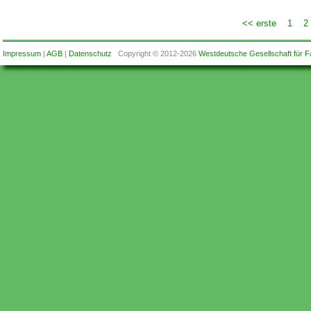
<< erste
1
2
Impressum
|
AGB
|
Datenschutz
Copyright © 2012-2026
Westdeutsche Gesellschaft für F