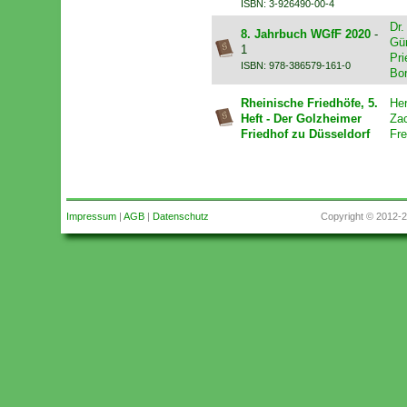
ISBN: 3-926490-00-4
Dr
8. Jahrbuch WGfF 2020
-
Gün
1
Pri
ISBN: 978-386579-161-0
Bo
Rheinische Friedhöfe, 5.
Her
Heft - Der Golzheimer
Za
Friedhof zu Düsseldorf
Fr
Impressum
|
AGB
|
Datenschutz
Copyright © 2012-