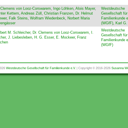
. Clemens von Looz-Corswarem
,
Ingo Löhken
,
Alois Mayer
,
Westdeutsche
ter Kettern
,
Andreas Züll
,
Christian Franzen
,
Dr. Helmut
Gesellschaft für
ewer
,
Falk Steins
,
Wolfram Wiedenbeck
,
Norbert Maria
Familienkunde e
rengässer
(WGfF)
,
Karl G
Westdeutsche
bert M. Schleicher
,
Dr. Clemens von Looz-Corswarem
,
I.
Gesellschaft für
cher
,
J. Liebesleben
,
H. G. Esser
,
E. Mockeer
,
Franz
Familienkunde e
echen
(WGfF)
2026
Westdeutsche Gesellschaft für Familienkunde e.V.
| Copyright © 2016-2026
Susanna We