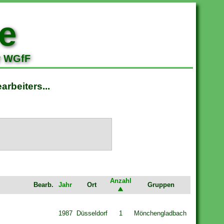
e
r WGfF
rbeiters...
Anzahl
Bearb.
Jahr
Ort
Gruppen
1987
Düsseldorf
1
Mönchengladbach