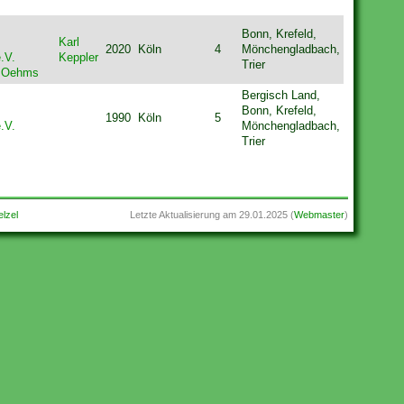
Bonn, Krefeld,
Karl
2020
Köln
4
Mönchengladbach,
.V.
Keppler
Trier
. Oehms
Bergisch Land,
Bonn, Krefeld,
1990
Köln
5
.V.
Mönchengladbach,
Trier
lzel
Letzte Aktualisierung am
29.01.2025
(
Webmaster
)