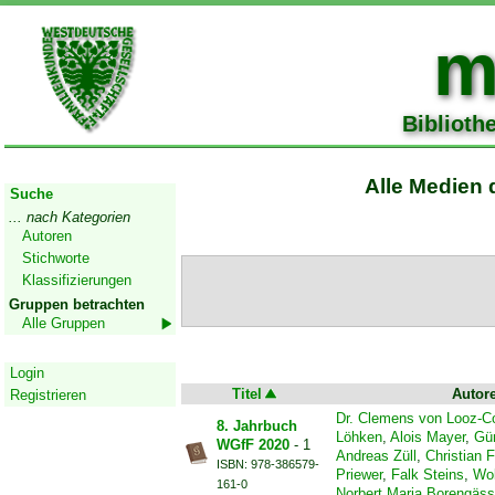
m
Biblioth
Start
Alle Medien 
Suche
... nach Kategorien
Autoren
Stichworte
Klassifizierungen
Gruppen betrachten
Alle Gruppen
Geschützter Bereich
Login
Titel
Autor
Registrieren
Dr. Clemens von Looz-
8. Jahrbuch
Löhken
,
Alois Mayer
,
Gün
WGfF 2020
- 1
Andreas Züll
,
Christian 
ISBN: 978-386579-
Priewer
,
Falk Steins
,
Wo
161-0
Norbert Maria Borengäss