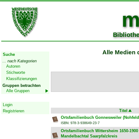
m
Biblioth
Start
Alle Medien 
Suche
... nach Kategorien
Autoren
Stichworte
Klassifizierungen
Gruppen betrachten
Alle Gruppen
Geschützter Bereich
Login
Titel
Registrieren
Ortsfamilienbuch Gonnesweiler (Nohfeld
ISBN: 978-3-938649-23-7
Ortsfamilienbuch Wittersheim 1650-1900
Mandelbachtal Saarpfalzkreis