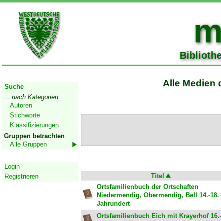
m
Biblioth
Start
Alle Medien 
Suche
... nach Kategorien
Autoren
Stichworte
Klassifizierungen
Gruppen betrachten
Alle Gruppen
Geschützter Bereich
Login
Titel
Registrieren
Ortsfamilienbuch der Ortschaften
Niedermendig, Obermendig, Bell 14.-18.
Jahrundert
Ortsfamilienbuch Eich mit Krayerhof 16.-