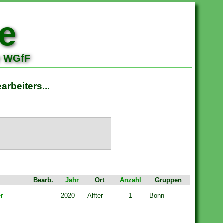
e
r WGfF
rbeiters...
.
Bearb.
Jahr
Ort
Anzahl
Gruppen
er
2020
Alfter
1
Bonn