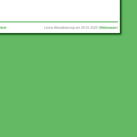
lzel
Letzte Aktualisierung am
29.01.2025
(
Webmaster
)