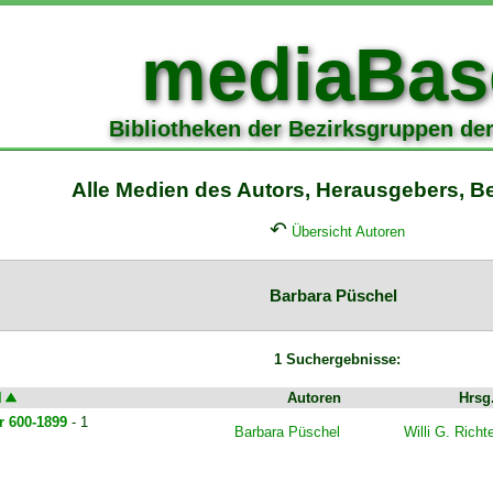
mediaBas
Bibliotheken der Bezirksgruppen de
Alle Medien des Autors, Herausgebers, Bea
↶
Übersicht Autoren
Barbara Püschel
1 Suchergebnisse:
l
Autoren
Hrsg
r 600-1899
- 1
Barbara Püschel
Willi G. Richt