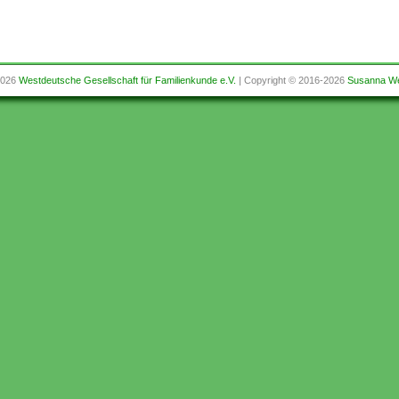
2026
Westdeutsche Gesellschaft für Familienkunde e.V.
| Copyright © 2016-2026
Susanna We