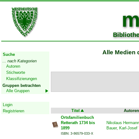
m
Biblioth
Start
Alle Medien 
Suche
... nach Kategorien
Autoren
Stichworte
Klassifizierungen
Gruppen betrachten
Alle Gruppen
Geschützter Bereich
Login
Titel
Autoren
Registrieren
Ortsfamilienbuch
Retterath 1734 bis
Nikolaus Herman
1899
Bauer
,
Karl-Josef
ISBN: 3-86579-033-X