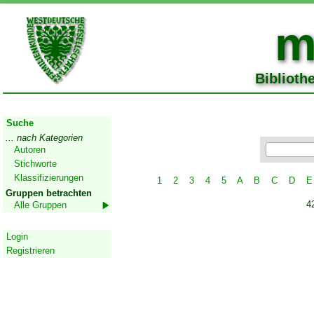
m
Biblioth
Start
Suche
... nach Kategorien
Autoren
Stichworte
Klassifizierungen
1
2
3
4
5
A
B
C
D
E
Gruppen betrachten
4
Alle Gruppen
Geschützter Bereich
Login
Registrieren