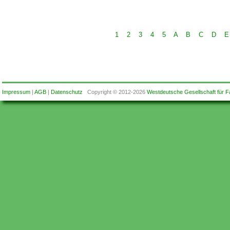
1
2
3
4
5
A
B
C
D
E
Impressum
|
AGB
|
Datenschutz
Copyright © 2012-2026
Westdeutsche Gesellschaft für F