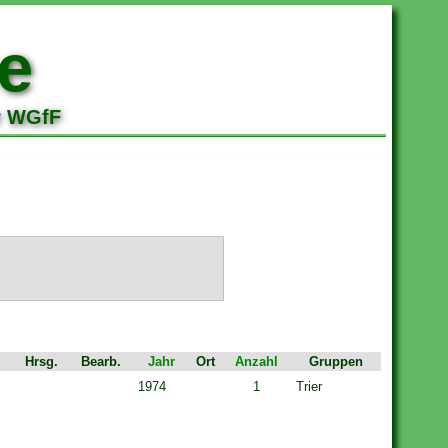
e
r WGfF
Hrsg.
Bearb.
Jahr
Ort
Anzahl
Gruppen
1974
1
Trier