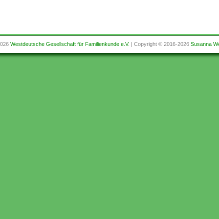
2026
Westdeutsche Gesellschaft für Familienkunde e.V.
| Copyright © 2016-2026
Susanna We