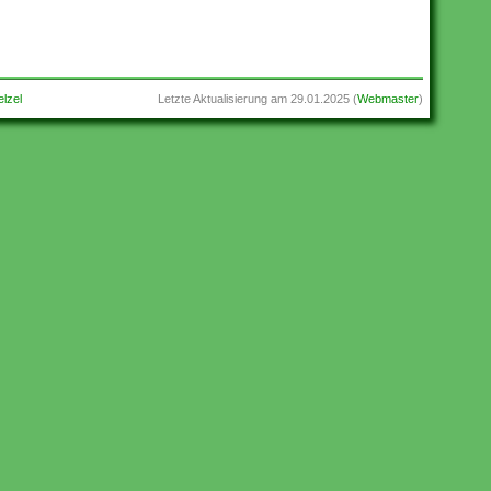
lzel
Letzte Aktualisierung am
29.01.2025
(
Webmaster
)