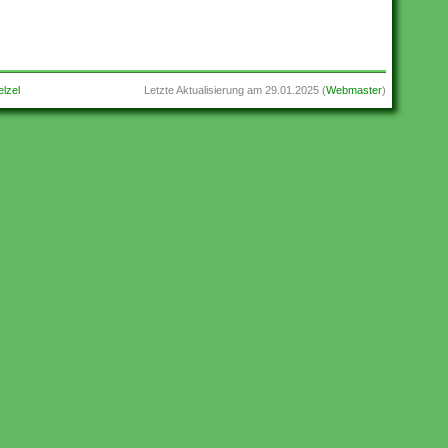
lzel
Letzte Aktualisierung am
29.01.2025
(
Webmaster
)