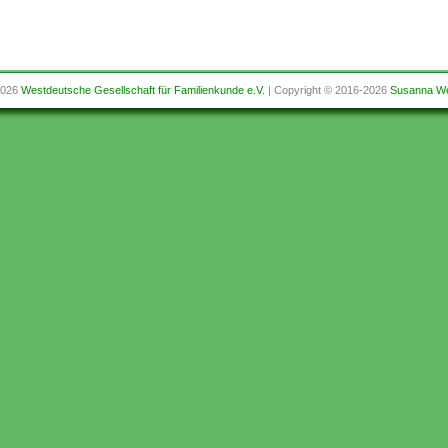
2026
Westdeutsche Gesellschaft für Familienkunde e.V.
| Copyright © 2016-2026
Susanna We