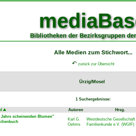
mediaBas
Bibliotheken der Bezirksgruppen de
Alle Medien zum Stichwort...
↶
zurück zur Übersicht
Ürzig/Mosel
1 Suchergebnisse:
el
Autoren
Hrsg.
es Jahrs scheinenden Blumen"
Karl G.
Westdeutsche Gesellschaft 
ilienbuch
Oehms
Familienkunde e.V. (WGfF)