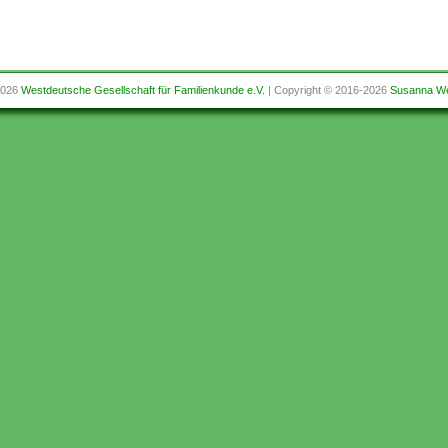
2026
Westdeutsche Gesellschaft für Familienkunde e.V.
| Copyright © 2016-2026
Susanna We