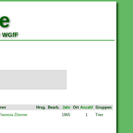
e
r WGfF
ren
Hrsg.
Bearb.
Jahr
Ort
Anzahl
Gruppen
Theresia Zimmer
1965
1
Trier