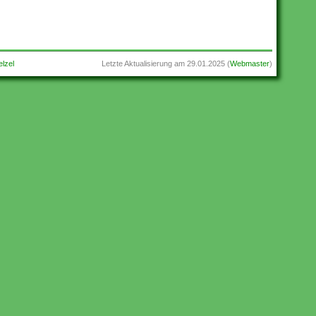
lzel
Letzte Aktualisierung am
29.01.2025
(
Webmaster
)