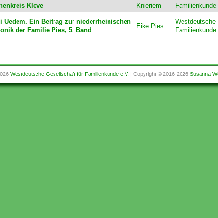
chenkreis Kleve
Knieriem
Familienkunde 
i Uedem. Ein Beitrag zur niederrheinischen
Westdeutsche G
Eike Pies
onik der Familie Pies, 5. Band
Familienkunde 
2026
Westdeutsche Gesellschaft für Familienkunde e.V.
| Copyright © 2016-2026
Susanna We