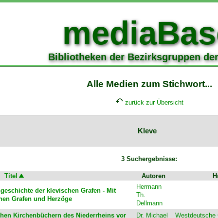
mediaBas
Bibliotheken der Bezirksgruppen de
Alle Medien zum Stichwort...
↶
zurück zur Übersicht
Kleve
3 Suchergebnisse:
Titel
Autoren
H
Hermann
eschichte der klevischen Grafen - Mit
Th.
chen Grafen und Herzöge
Dellmann
chen Kirchenbüchern des Niederrheins vor
Dr. Michael
Westdeutsche G