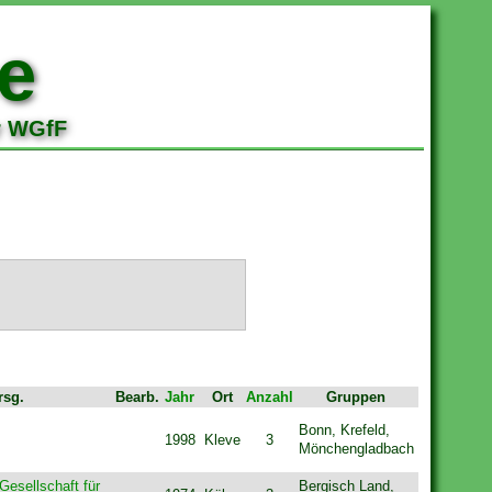
e
r WGfF
rsg.
Bearb.
Jahr
Ort
Anzahl
Gruppen
Bonn, Krefeld,
1998
Kleve
3
Mönchengladbach
esellschaft für
Bergisch Land,