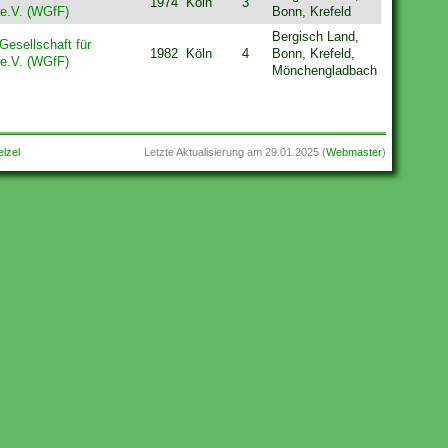
1974
Köln
3
e.V. (WGfF)
Bonn, Krefeld
Bergisch Land,
esellschaft für
1982
Köln
4
Bonn, Krefeld,
e.V. (WGfF)
Mönchengladbach
lzel
Letzte Aktualisierung am
29.01.2025
(
Webmaster
)