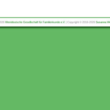
2026
Westdeutsche Gesellschaft für Familienkunde e.V.
| Copyright © 2016-2026
Susanna We