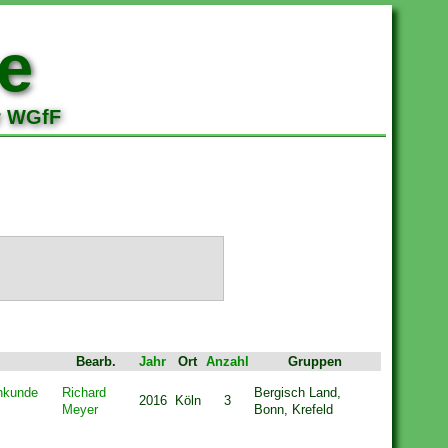
e
r WGfF
Bearb.
Jahr
Ort
Anzahl
Gruppen
enkunde
Richard
Bergisch Land,
2016
Köln
3
Meyer
Bonn, Krefeld