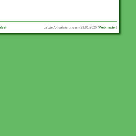
lzel
Letzte Aktualisierung am
29.01.2025
(
Webmaster
)