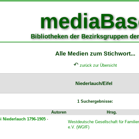
mediaBas
Bibliotheken der Bezirksgruppen de
Alle Medien zum Stichwort...
↶
zurück zur Übersicht
Niederlauch/Eifel
1 Suchergebnisse:
Autoren
Hrsg.
ei Niederlauch 1796-1905
-
Westdeutsche Gesellschaft für Famili
e.V. (WGfF)