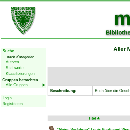
m
Biblioth
Start
Aller 
Suche
... nach Kategorien
Autoren
Stichworte
Klassifizierungen
Gruppen betrachten
Alle Gruppen
Beschreibung:
Buch über die Geschi
Geschützter Bereich
Login
Registrieren
Titel
"Meine Vorfahren" Louis Ferdinand Wen