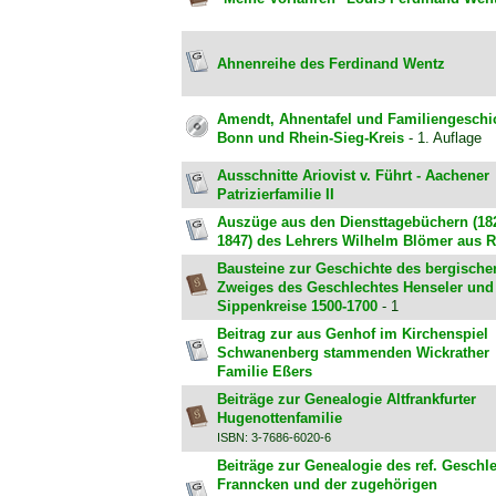
Ahnenreihe des Ferdinand Wentz
Amendt, Ahnentafel und Familiengeschi
Bonn und Rhein-Sieg-Kreis
- 1. Auflage
Ausschnitte Ariovist v. Führt - Aachener
Patrizierfamilie II
Auszüge aus den Diensttagebüchern (18
1847) des Lehrers Wilhelm Blömer aus 
Bausteine zur Geschichte des bergische
Zweiges des Geschlechtes Henseler und
Sippenkreise 1500-1700
- 1
Beitrag zur aus Genhof im Kirchenspiel
Schwanenberg stammenden Wickrather
Familie Eßers
Beiträge zur Genealogie Altfrankfurter
Hugenottenfamilie
ISBN: 3-7686-6020-6
Beiträge zur Genealogie des ref. Geschl
Franncken und der zugehörigen