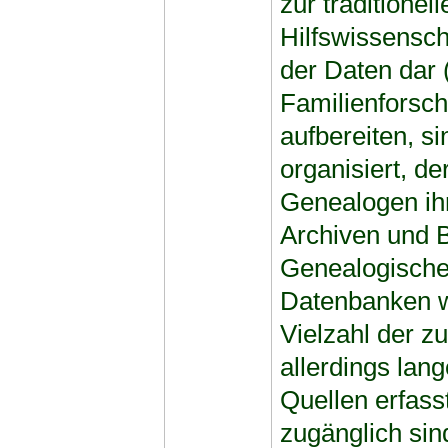
zur traditionel
Hilfswissensch
der Daten dar
Familienforsch
aufbereiten, s
organisiert, d
Genealogen ihr
Archiven und B
Genealogische 
Datenbanken we
Vielzahl der z
allerdings lan
Quellen erfasst
zugänglich sin