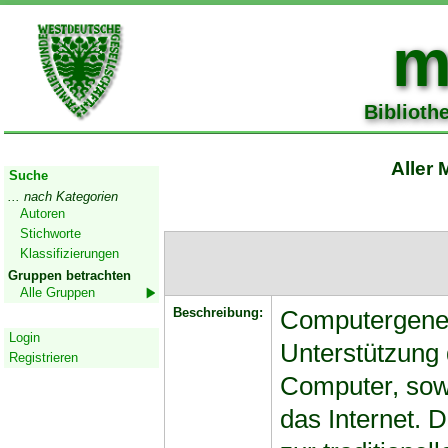
m
Biblioth
Start
Aller 
Suche
... nach Kategorien
Autoren
Stichworte
Klassifizierungen
Gruppen betrachten
Alle Gruppen
Beschreibung:
Computergenea
Geschützter Bereich
Login
Unterstützung 
Registrieren
Computer, sow
das Internet. 