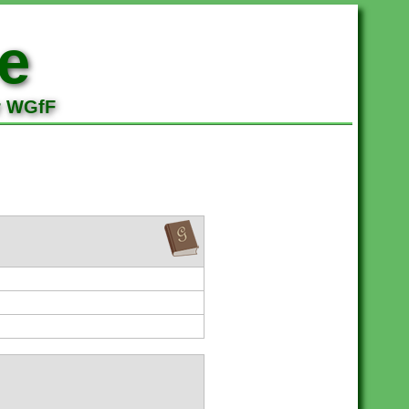
e
r WGfF