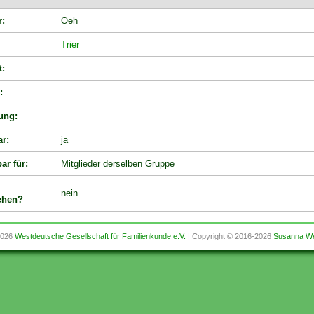
r:
Oeh
:
Trier
t:
:
ung:
ar:
ja
ar für:
Mitglieder derselben Gruppe
nein
ehen?
2026
Westdeutsche Gesellschaft für Familienkunde e.V.
| Copyright © 2016-2026
Susanna We