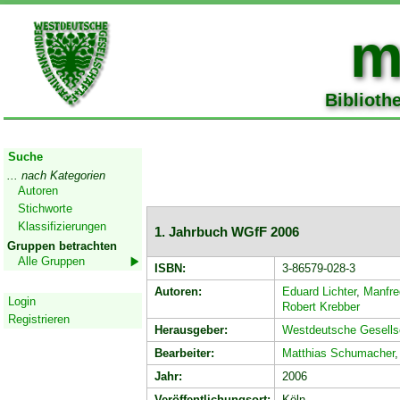
m
Biblioth
Start
Suche
... nach Kategorien
Autoren
Stichworte
Klassifizierungen
1. Jahrbuch WGfF 2006
Gruppen betrachten
Alle Gruppen
ISBN:
3-86579-028-3
Geschützter Bereich
Autoren:
Eduard Lichter
,
Manfre
Login
Robert Krebber
Registrieren
Herausgeber:
Westdeutsche Gesellsc
Bearbeiter:
Matthias Schumacher
Jahr:
2006
Veröffentlichungsort:
Köln