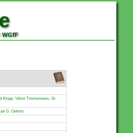
e
r WGfF
d Klopp
,
Viktor Timmermann
,
Dr.
Karl G. Oehms