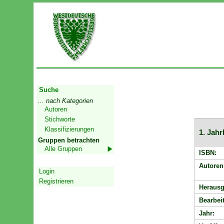
Start
Suche
... nach Kategorien
Autoren
Stichworte
Klassifizierungen
1. Jah
Gruppen betrachten
Alle Gruppen
ISBN:
Geschützter Bereich
Autoren
Login
Registrieren
Herausg
Bearbeit
Jahr: