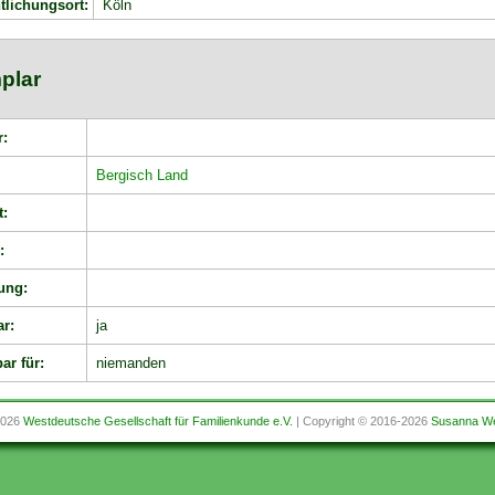
tlichungsort:
Köln
plar
r:
:
Bergisch Land
t:
:
ung:
ar:
ja
ar für:
niemanden
2026
Westdeutsche Gesellschaft für Familienkunde e.V.
| Copyright © 2016-2026
Susanna We