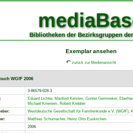
mediaBas
Bibliotheken der Bezirksgruppen de
Exemplar ansehen
↶
zurück zur Medienansicht
rbuch WGfF 2006
3-86579-028-3
:
Eduard Lichter
,
Manfred Kersten
,
Gunter Gemmeker
,
Eberhar
Michael Knieriem
,
Robert Krebber
eber:
Westdeutsche Gesellschaft für Familienkunde e.V. (WGfF)
,
er:
Matthias Schumacher
,
Heinz Otto Euskirchen
2006