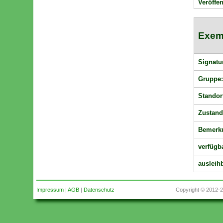
Veröffen
Exem
Signatu
Gruppe
Standor
Zustand
Bemerk
verfügb
ausleihb
Impressum
|
AGB
|
Datenschutz
Copyright © 2012-