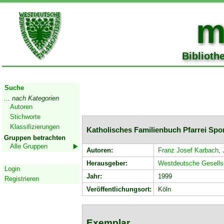
m
Biblioth
Start
Suche
... nach Kategorien
Autoren
Stichworte
Klassifizierungen
Katholisches Familienbuch Pfarrei Sp
Gruppen betrachten
Alle Gruppen
Autoren:
Franz Josef Karbach
,
Geschützter Bereich
Herausgeber:
Westdeutsche Gesellsc
Login
Jahr:
1999
Registrieren
Veröffentlichungsort:
Köln
Exemplar