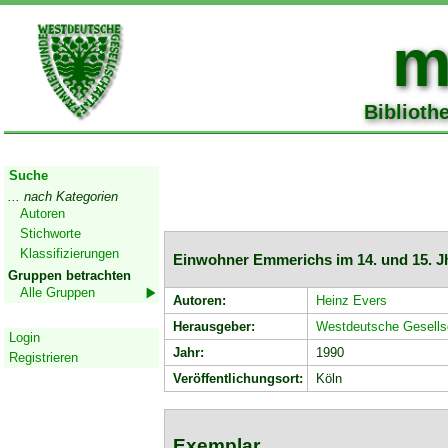
m
Biblioth
Start
Suche
... nach Kategorien
Autoren
Stichworte
Klassifizierungen
Einwohner Emmerichs im 14. und 15. Jh
Gruppen betrachten
Alle Gruppen
Autoren:
Heinz Evers
Geschützter Bereich
Herausgeber:
Westdeutsche Gesellsc
Login
Jahr:
1990
Registrieren
Veröffentlichungsort:
Köln
Exemplar