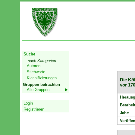
Start
Suche
... nach Kategorien
Autoren
Stichworte
Klassifizierungen
Die Köl
Gruppen betrachten
vor 17
Alle Gruppen
Geschützter Bereich
Herausg
Login
Bearbeit
Registrieren
Jahr:
Veröffen