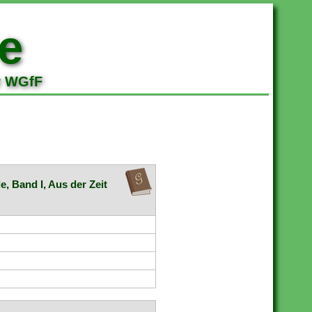
e
r WGfF
e, Band I, Aus der Zeit