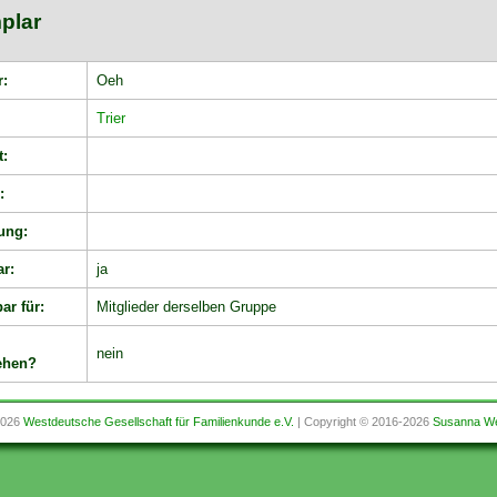
plar
r:
Oeh
:
Trier
t:
:
ung:
ar:
ja
ar für:
Mitglieder derselben Gruppe
nein
ehen?
2026
Westdeutsche Gesellschaft für Familienkunde e.V.
| Copyright © 2016-2026
Susanna We