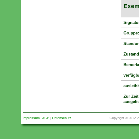
Exem
Signatu
Gruppe
Standor
Zustand
Bemerk
verfügb
ausleihb
Zur Zeit
ausgeli
Impressum
|
AGB
|
Datenschutz
Copyright © 2012-