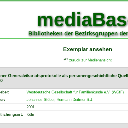
mediaBas
Bibliotheken der Bezirksgruppen de
Exemplar ansehen
↶
zurück zur Medienansicht
ner Generalvikariatsprotokolle als personengeschichtliche Quell
00
eber:
Westdeutsche Gesellschaft für Familienkunde e.V. (WGfF)
er:
Johannes Stöber
,
Hermann Deitmer S.J.
2001
tlichungsort:
Köln