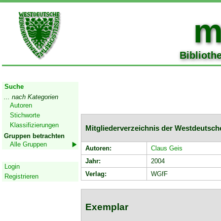
m
Biblioth
Start
Suche
... nach Kategorien
Autoren
Stichworte
Klassifizierungen
Mitgliederverzeichnis der Westdeutschen
Gruppen betrachten
Alle Gruppen
Autoren:
Claus Geis
Geschützter Bereich
Jahr:
2004
Login
Verlag:
WGfF
Registrieren
Exemplar