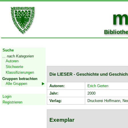
m
Biblioth
Start
Suche
... nach Kategorien
Autoren
Stichworte
Klassifizierungen
Die LIESER - Geschichte und Geschicht
Gruppen betrachten
Alle Gruppen
Autoren:
Erich Gerten
Geschützter Bereich
Jahr:
2000
Login
Verlag:
Druckerei Hoffmann, Ne
Registrieren
Exemplar