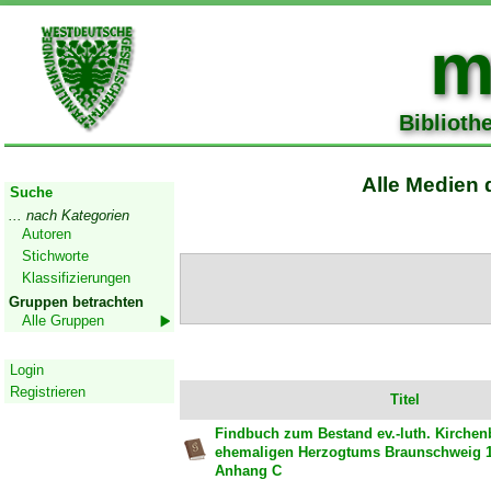
m
Biblioth
Start
Alle Medien 
Suche
... nach Kategorien
Autoren
Stichworte
Klassifizierungen
Gruppen betrachten
Alle Gruppen
Geschützter Bereich
Login
Registrieren
Titel
Findbuch zum Bestand ev.-luth. Kirchen
ehemaligen Herzogtums Braunschweig 1
Anhang C