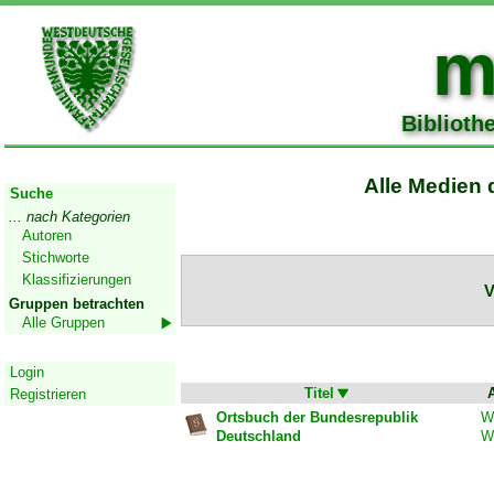
m
Biblioth
Start
Alle Medien 
Suche
... nach Kategorien
Autoren
Stichworte
Klassifizierungen
V
Gruppen betrachten
Alle Gruppen
Geschützter Bereich
Login
Titel
Registrieren
Ortsbuch der Bundesrepublik
Wi
Deutschland
W