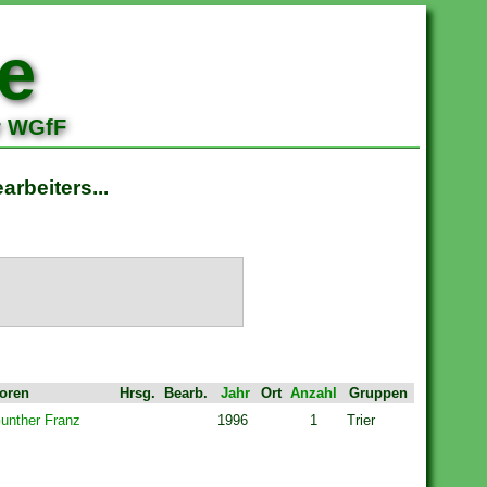
e
r WGfF
rbeiters...
oren
Hrsg.
Bearb.
Jahr
Ort
Anzahl
Gruppen
unther Franz
1996
1
Trier