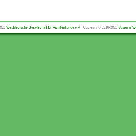
2026
Westdeutsche Gesellschaft für Familienkunde e.V.
| Copyright © 2016-2026
Susanna We