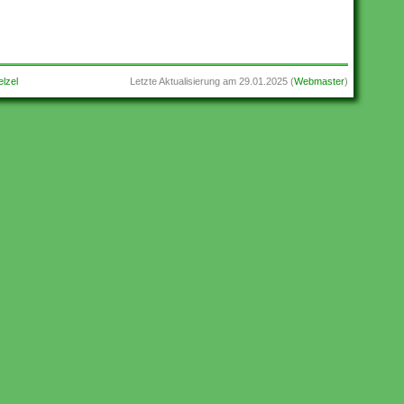
lzel
Letzte Aktualisierung am
29.01.2025
(
Webmaster
)