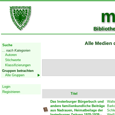
m
Biblioth
Start
Alle Medien 
Suche
... nach Kategorien
Autoren
Stichworte
Klassifizierungen
Gruppen betrachten
Alle Gruppen
Geschützter Bereich
Login
Registrieren
Titel
Das Insterburger Bürgerbuch und
Walte
andere familienkundliche Beiträge
Bark
aus Nadrauen, Heimatbeilage der
Schle
Insterburger Zeitung 1935-1939
-
Weiß