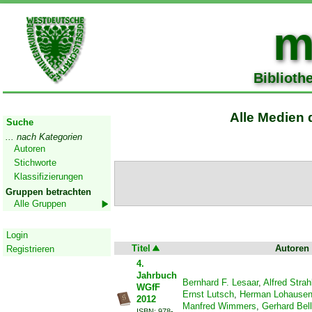
m
Biblioth
Start
Alle Medien 
Suche
... nach Kategorien
Autoren
Stichworte
Klassifizierungen
Gruppen betrachten
Alle Gruppen
Geschützter Bereich
Login
Titel
Autoren
Registrieren
4.
Jahrbuch
Bernhard F. Lesaar
,
Alfred Strah
WGfF
Ernst Lutsch
,
Herman Lohause
2012
Manfred Wimmers
,
Gerhard Bell
ISBN: 978-