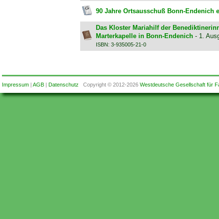
90 Jahre Ortsausschuß Bonn-Endenich e
Das Kloster Mariahilf der Benediktinerin
Marterkapelle in Bonn-Endenich
- 1. Aus
ISBN: 3-935005-21-0
Impressum
|
AGB
|
Datenschutz
Copyright © 2012-2026
Westdeutsche Gesellschaft für F