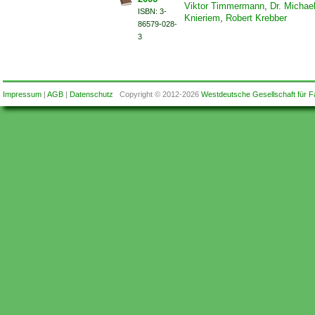
Viktor Timmermann
,
Dr. Michae
ISBN: 3-
Knieriem
,
Robert Krebber
86579-028-
3
Impressum
|
AGB
|
Datenschutz
Copyright © 2012-2026
Westdeutsche Gesellschaft für F