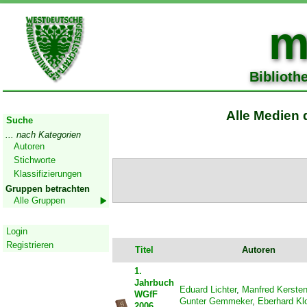
m
Biblioth
Start
Alle Medien 
Suche
... nach Kategorien
Autoren
Stichworte
Klassifizierungen
Gruppen betrachten
Alle Gruppen
Geschützter Bereich
Login
Registrieren
Titel
Autoren
1.
Jahrbuch
Eduard Lichter
,
Manfred Kerste
WGfF
Gunter Gemmeker
,
Eberhard Kl
2006